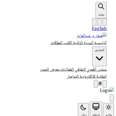
بحث
English
الرئيسية
السيرة الذاتية
الكتب
المقالات
المنتدى
منتدى العُمري الثقافي
الفعاليات
معرض الصور
المكتبة الإلكترونية
التواصل
🌐
فاتح
النظام
داكن