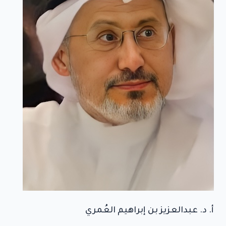
أ. د. عبدالعزيز بن إبراهيم العُمري