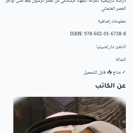
دراسة تاريخية لحركة الجهاد الإسلامي من عصر الرسول ﷺ حتى أواخر
العصر العثماني
معلومات إضافية
ISBN:
978-602-01-6738-8
الناشر:
دار إشبيليا
الحالة
✓ متاح
📥 قابل للتحميل
عن الكاتب