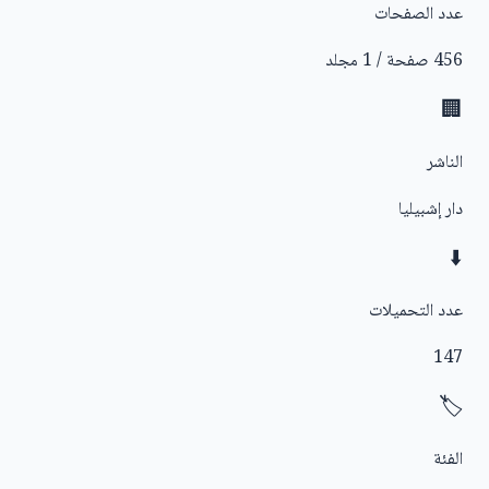
عدد الصفحات
456 صفحة / 1 مجلد
🏢
الناشر
دار إشبيليا
⬇️
عدد التحميلات
147
🏷️
الفئة