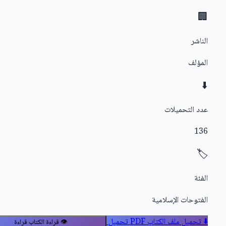
🏢
الناشر
المؤلف
⬇️
عدد التحميلات
136
🏷️
الفئة
الفتوحات الإسلامية
⬇️
تحميل ملف الكتاب PDF
تحميل
👁️
قراءة الكتاب
قراءة