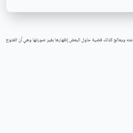
له عنه ويعالج كذلك قضية حاول البعض إظهارها بغير صورتها وهي أن الفتوح