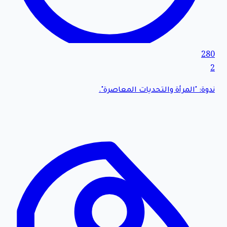
280
2
ندوة: "المرأة والتحديات المعاصرة".