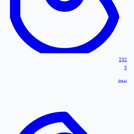
232
3
ندوة: