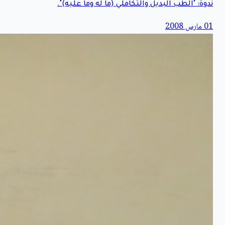
ندوة: "الطب البديل والتكاملي (ما له وما عليه)".
01 مارس 2008